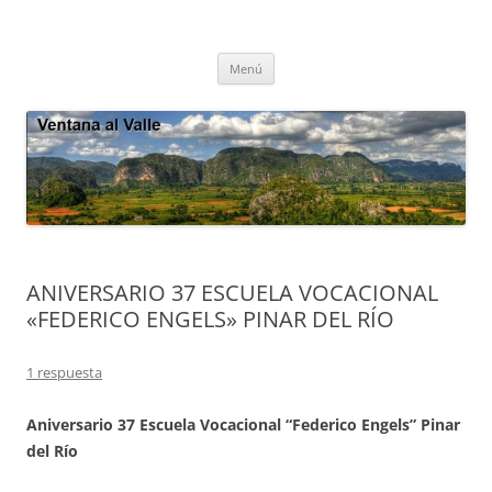
Saltar
al
Ventana al Valle
contenido
Cultura tradicional, oralidad, ecología – Viñales, Cuba
Menú
ANIVERSARIO 37 ESCUELA VOCACIONAL
«FEDERICO ENGELS» PINAR DEL RÍO
1 respuesta
Aniversario 37 Escuela Vocacional “Federico Engels” Pinar
del Río