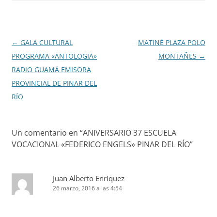
Navegación
←
GALA CULTURAL
MATINÉ PLAZA POLO
de
PROGRAMA «ANTOLOGIA»
MONTAÑES
→
entradas
RADIO GUAMÁ EMISORA
PROVINCIAL DE PINAR DEL
RÍO
Un comentario en “
ANIVERSARIO 37 ESCUELA
VOCACIONAL «FEDERICO ENGELS» PINAR DEL RÍO
”
Juan Alberto Enriquez
26 marzo, 2016 a las 4:54