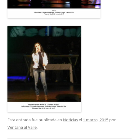
Esta entrada fue publicada en
Noticias
el
1 marzo, 2015
por
Ventana al Valle
.