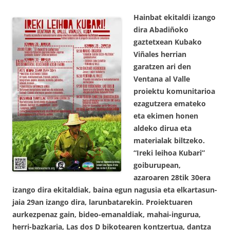
Hainbat ekitaldi izango
dira Abadiñoko
gaztetxean Kubako
Viñales herrian
garatzen ari den
Ventana al Valle
proiektu komunitarioa
ezagutzera emateko
eta ekimen honen
aldeko dirua eta
materialak biltzeko.
“Ireki leihoa Kubari”
goiburupean,
azaroaren 28tik 30era
izango dira ekitaldiak, baina egun nagusia eta elkartasun-
jaia 29an izango dira, larunbatarekin. Proiektuaren
aurkezpenaz gain, bideo-emanaldiak, mahai-ingurua,
herri-bazkaria, Las dos D bikotearen kontzertua, dantza