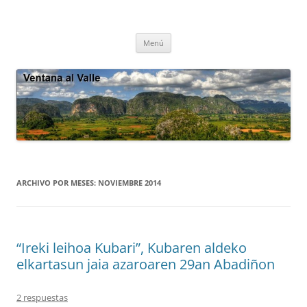
Saltar
al
Ventana al Valle
contenido
Cultura tradicional, oralidad, ecología – Viñales, Cuba
Menú
ARCHIVO POR MESES:
NOVIEMBRE 2014
“Ireki leihoa Kubari”, Kubaren aldeko
elkartasun jaia azaroaren 29an Abadiñon
2 respuestas