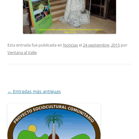
Esta entrada fue publicada en
Noticias
el
24 septiembre, 2015
por
Ventana al Valle
.
Navegación
←
Entradas más antiguas
de
entradas