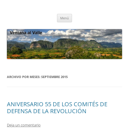
Saltar
al
Ventana al Valle
contenido
Cultura tradicional, oralidad, ecología – Viñales, Cuba
Menú
ARCHIVO POR MESES:
SEPTIEMBRE 2015
ANIVERSARIO 55 DE LOS COMITÉS DE
DEFENSA DE LA REVOLUCIÓN
Deja un comentario