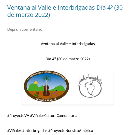
Ventana al Valle e Interbrigadas Día 4º (30
de marzo 2022)
Deja un comentario
Ventana
al
Valle
e
Interbrigadas
Día
4
º
(
30
de
marzo
2022)
#ProyectoVV #ViñalesCulturaComunitaria
#Viñales #Interbrigadas #ProyectoNuestraAmérica