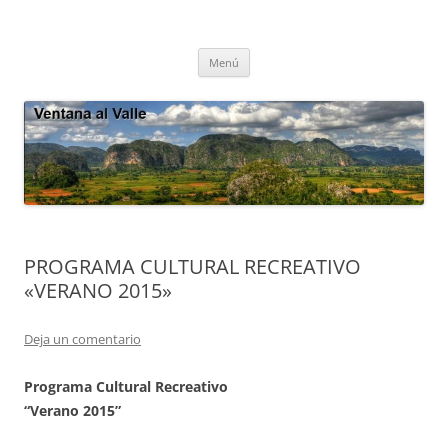
Saltar
al
Ventana al Valle
contenido
Cultura tradicional, oralidad, ecología – Viñales, Cuba
Menú
PROGRAMA CULTURAL RECREATIVO
«VERANO 2015»
Deja un comentario
Programa Cultural Recreativo
“Verano 2015”