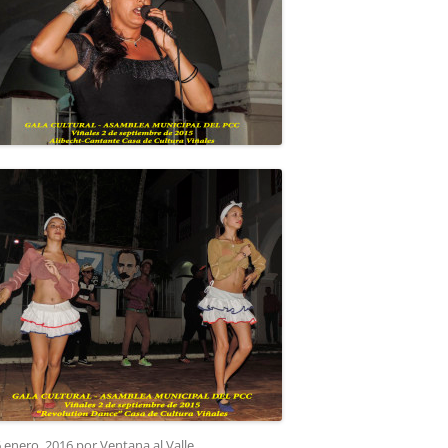
 enero, 2016
por
Ventana al Valle
.