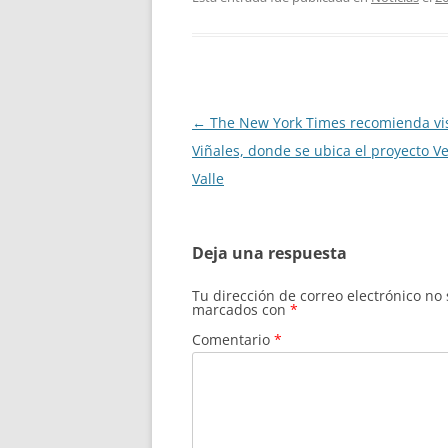
Navegación
←
The New York Times recomienda vis
de
Viñales, donde se ubica el proyecto V
entradas
Valle
Deja una respuesta
Tu dirección de correo electrónico no
marcados con
*
Comentario
*