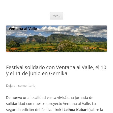
Saltar
al
Ventana al Valle
contenido
Cultura tradicional, oralidad, ecología – Viñales, Cuba
Menú
Festival solidario con Ventana al Valle, el 10
y el 11 de junio en Gernika
Deja un comentario
De nuevo una localidad vasca vivirá una jornada de
solidaridad con nuestro proyecto Ventana al Valle. La
segunda edición del festival
Ireki Leihoa Kubari
(«abre la