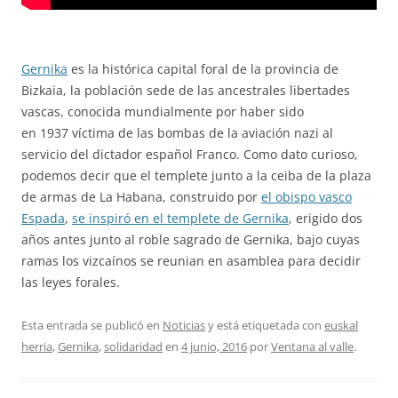
Gernika
es la histórica capital foral de la provincia de
Bizkaia, la población sede de las ancestrales libertades
vascas, conocida mundialmente por haber sido
en 1937 víctima de las bombas de la aviación nazi al
servicio del dictador español Franco. Como dato curioso,
podemos decir que el templete junto a la ceiba de la plaza
de armas de La Habana, construido por
el obispo vasco
Espada
,
se inspiró en el templete de Gernika
, erigido dos
años antes junto al roble sagrado de Gernika, bajo cuyas
ramas los vizcaínos se reunian en asamblea para decidir
las leyes forales.
Esta entrada se publicó en
Noticias
y está etiquetada con
euskal
herria
,
Gernika
,
solidaridad
en
4 junio, 2016
por
Ventana al valle
.